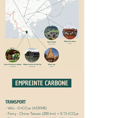
EMPREINTE CARBONE
TRANSPORT
- Vélo : 0 tCO₂e (ADEME)
- Ferry : Chine-Taiwan (200 km) = 0.13 tCO₂e