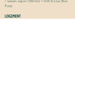
/ Taiwan-Japon (100 km) = 0.05 tCO₂e (Bon
Pote)
LOGEMENT
Tente ou chez l’habitant.e : 0 tCO₂e
ALIMENTATION
Régime végétarien : 0.55 tCO₂e/an
(2tonnes)
BIENS
- Digital : 0.1 tCO₂e
- Textile : 0.04 tCO₂e (2tonnes)
COMMUNICATION
- Site web : 1000 vues/an = 0.001 tCO₂e/an
(Cabin)
- Réseaux sociaux : 20min/j = 0.010
tCO₂e/an (Greenspector)
Emprunte carbone totale = 0.88 tCO₂e/an